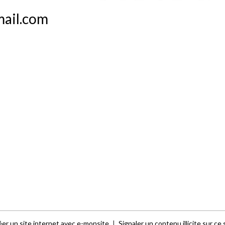
mail.com
er un site internet avec e-monsite
Signaler un contenu illicite sur ce 