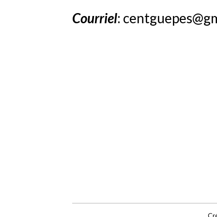
Courriel
: centguepes@g
Cré